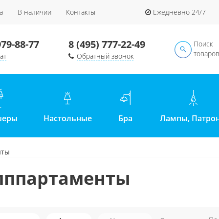
а
В наличии
Контакты
Ежедневно 24/7
979-88-77
8 (495) 777-22-49
Поиск
товаро
ат
Обратный звонок
шеры
Настольные
Бра
Лампы, Патро
нты
пппартаменты