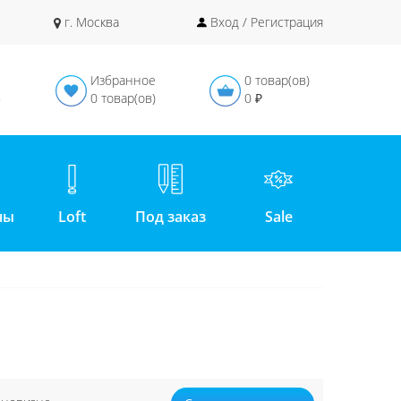
г. Москва
Вход / Регистрация
Избранное
0 товар(ов)
в
0 товар(ов)
0 ₽
ны
Loft
Под заказ
Sale