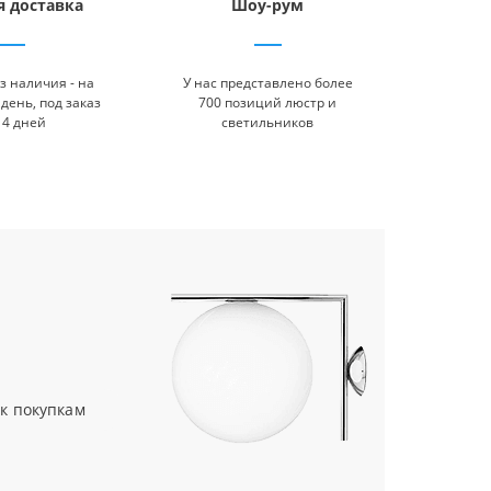
я доставка
Шоу-рум
з наличия - на
У нас представлено более
день, под заказ
700 позиций люстр и
14 дней
светильников
к покупкам