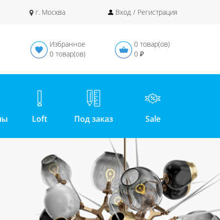
г. Москва
Вход / Регистрация
Избранное
0 товар(ов)
в
0 товар(ов)
0 ₽
ны
Loft
Под заказ
Sale