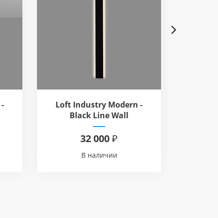
Next
-
Loft Industry Modern -
Loft I
Black Line Wall
Glass
32 000 ₽
В наличии