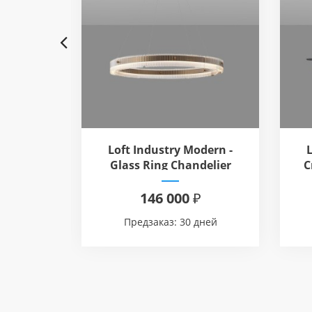
Previous
odern -
Loft Industry Modern -
 Circle
Glass Ring Chandelier
C
r
₽
146 000 ₽
дней
Предзаказ: 30 дней