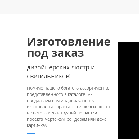
Изготовление
под заказ
дизайнерских люстр и
светильников!
Помимо нашего богатого ассортимента,
представленного в каталоге, мы
предлагаем вам индивидуальное
изготовление практически любых люстр
и световых конструкций по вашим
проекта, чертежам, рендерам или даже
картинкам!