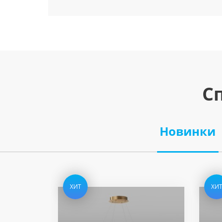
С
Новинки
ХИТ
ХИ