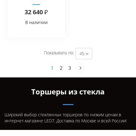
Floor
32 640 ₽
В наличии
Показывать по:
45
1
2
3
Торшеры из стекла
Широкий выбор стеклянных торшеров по низким ценам в
интернет-магазине LED7. Доставка по Москве и всей России!