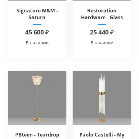
Signature M&M -
Restoration
Saturn
Hardware - Glass
Globe Mobile Lever
Floor Lamp
45 600 ₽
25 440 ₽
В наличии
В наличии
PBteen - Teardrop
Paolo Castelli - My