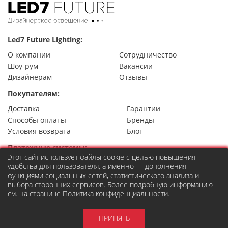
Led7 Future Lighting:
О компании
Сотрудничество
Шоу-рум
Вакансии
Дизайнерам
Отзывы
Покупателям:
Доставка
Гарантии
Способы оплаты
Бренды
Условия возврата
Блог
Платежные системы:
Этот сайт использует файлы cookie с целью повышения
удобства для пользователя, а именно — дополнения
функциями социальных сетей, статистического анализа и
выбора сторонних сервисов. Более подробную информацию
Контакты
см. на странице
Политика конфиденциальности
.
8 (495) 777-22-49
Москва,
ул. Правды 24, стр.7
order@led7.ru
ПРИНЯТЬ