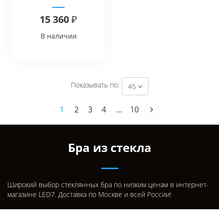
15 360 ₽
В наличии
Показывать по:
45
1
2
3
4
...
10
Бра из стекла
Широкий выбор стеклянных бра по низким ценам в интернет-
магазине LED7. Доставка по Москве и всей России!