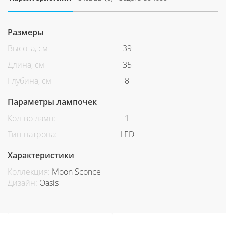
Размеры
Высота, см
39
Длина, см
35
Глубина, см
8
Параметры лампочек
Кол-во ламп:
1
Тип патрона:
LED
Характеристики
Коллекция:
Moon Sconce
Дизайн:
Oasis