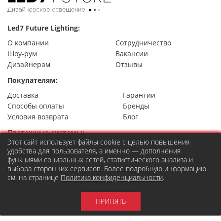
Led7 Future Lighting:
О компании
Сотрудничество
Шоу-рум
Вакансии
Дизайнерам
Отзывы
Покупателям:
Доставка
Гарантии
Способы оплаты
Бренды
Условия возврата
Блог
Платежные системы:
Этот сайт использует файлы cookie с целью повышения
удобства для пользователя, а именно — дополнения
функциями социальных сетей, статистического анализа и
выбора сторонних сервисов. Более подробную информацию
Контакты
см. на странице
Политика конфиденциальности
.
8 (495) 777-22-49
Москва,
ул. Правды 24, стр.7
order@led7.ru
ПРИНЯТЬ
Социальные сети: