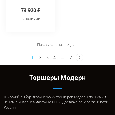
73 920 ₽
В наличии
Показывать по:
45
1
2
3
4
...
7
Торшеры Модерн
Широкий выбор дизайнерских торшеров Модерн по низким
ценам в интернет-магазине LED7. Доставка по Москве и всей
России!