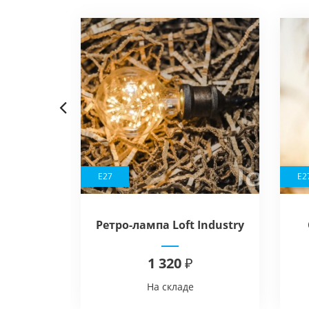
Previous
E27
E2
аливания
Ретро-лампа Loft Industry
be Light
Globe G95 Twinkle LED
ла
1 320 ₽
На складе