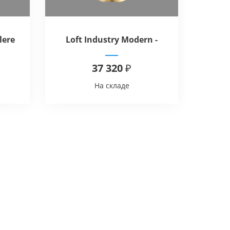
lere
Loft Industry Modern -
Lof
Honey Language
37 320 ₽
На складе