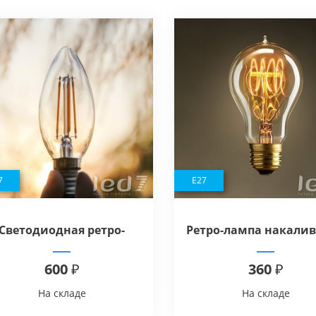
7
E27
Светодиодная ретро-
Ретро-лампа накали
мпа Loft Industry Retro
- Loft Industry Classic 
600 ₽
360 ₽
LED Candle E14 4W
A19
На складе
На складе