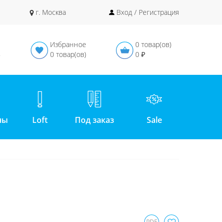
г. Москва
Вход / Регистрация
Избранное
0 товар(ов)
в
0 товар(ов)
0 ₽
ны
Loft
Под заказ
Sale
PDF