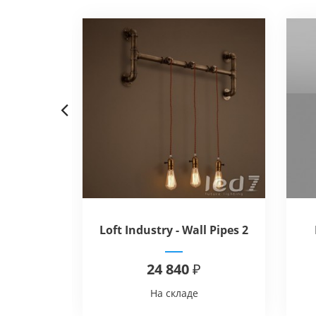
Previous
ope Hank
Loft Industry - Wall Pipes 2
Cr
24 840 ₽
На складе