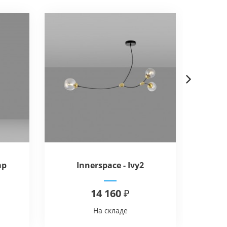
Next
mp
Innerspace - Ivy2
Rit
14 160 ₽
На складе