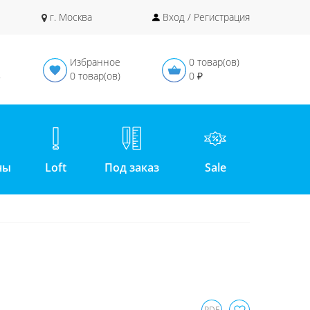
г. Москва
Вход / Регистрация
Избранное
0 товар(ов)
в
0 товар(ов)
0 ₽
ны
Loft
Под заказ
Sale
PDF