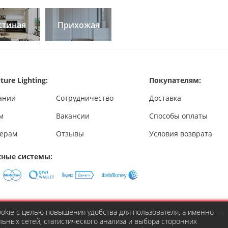
стиная
Прихожая
ture Lighting:
Покупателям:
ании
Сотрудничество
Доставка
м
Вакансии
Способы оплаты
ерам
Отзывы
Условия возврата
ные системы:
cookie с целью повышения удобства для пользователя, а именно —
ьных сетей, статистического анализа и выбора сторонних