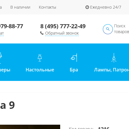
а
В наличии
Контакты
Ежедневно 24/7
979-88-77
8 (495) 777-22-49
Поиск
товаро
ат
Обратный звонок
шеры
Настольные
Бра
Лампы, Патро
a 9