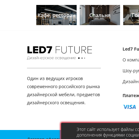
Кафе, ресторан
Спальня
Го
Led7 Fu
О комп
Шоу-ру
Один из ведущих игроков
Дизайн
современного российского рынка
дизайнерской мебели, предметов
Платеж
дизайнерского освещения.
Этот сайт использует файлы 
дополнения функциями социал