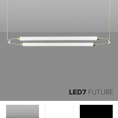
Previous
Next