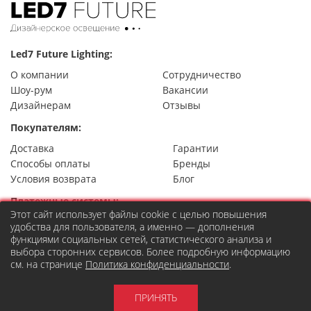
Led7 Future Lighting:
О компании
Сотрудничество
Шоу-рум
Вакансии
Дизайнерам
Отзывы
Покупателям:
Доставка
Гарантии
Способы оплаты
Бренды
Условия возврата
Блог
Платежные системы:
Этот сайт использует файлы cookie с целью повышения
удобства для пользователя, а именно — дополнения
функциями социальных сетей, статистического анализа и
выбора сторонних сервисов. Более подробную информацию
Контакты
см. на странице
Политика конфиденциальности
.
8 (495) 777-22-49
Москва,
ул. Правды 24, стр.7
order@led7.ru
ПРИНЯТЬ