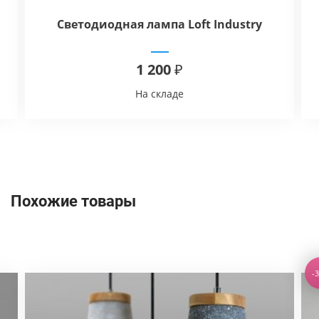
Светодиодная лампа Loft Industry
Globe G125 E27-3w
1 200 ₽
На складе
Похожие товары
-