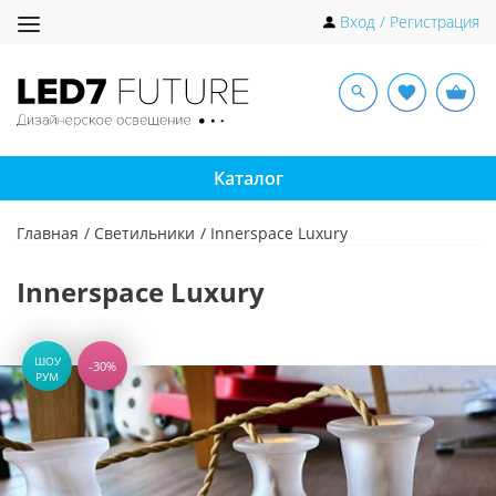
Toggle
Вход / Регистрация
navigation
Каталог
Главная
Светильники
Innerspace Luxury
Innerspace Luxury
ШОУ
-30%
РУМ