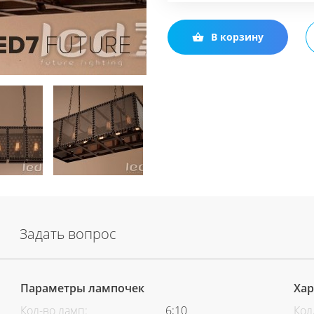
В корзину
Задать вопрос
Параметры лампочек
Хар
Кол-во ламп:
6;10
Кол