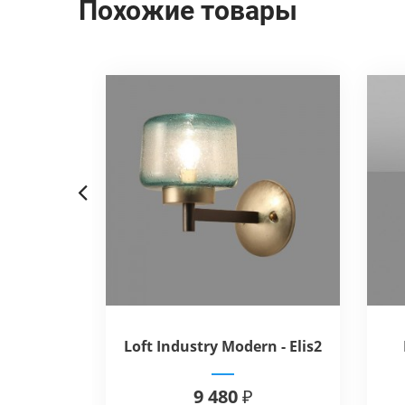
Похожие товары
Previous
o Square
Loft Industry Modern - Elis2
Blue Wall
6 ₽
9 480 ₽