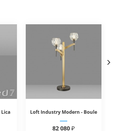
Next
 Lica
Loft Industry Modern - Boule
Lof
Table
82 080 ₽