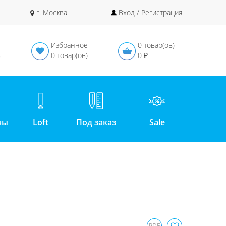
г. Москва
Вход / Регистрация
Избранное
0 товар(ов)
в
0 товар(ов)
0 ₽
ны
Loft
Под заказ
Sale
PDF