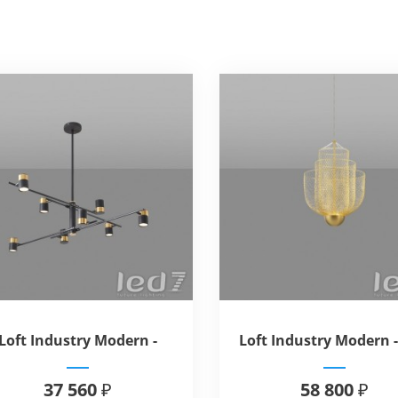
Loft Industry Modern -
Loft Industry Modern -
Renced Chandelier
Meshmatics
37 560 ₽
58 800 ₽