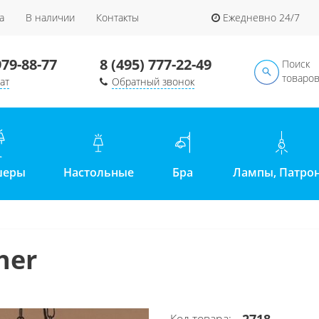
а
В наличии
Контакты
Ежедневно 24/7
979-88-77
8 (495) 777-22-49
Поиск
товаро
ат
Обратный звонок
шеры
Настольные
Бра
Лампы, Патро
cher