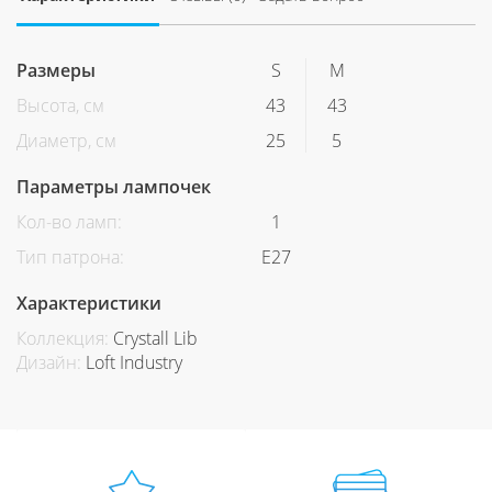
Размеры
S
M
Высота, см
43
43
Диаметр, см
25
5
Параметры лампочек
Кол-во ламп:
1
Тип патрона:
E27
Характеристики
Коллекция:
Crystall Lib
Дизайн:
Loft Industry