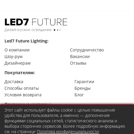
Led7 Future Lighting:
О компании
Сотрудничество
Шоу-рум
Вакансии
Дизайнерам
Отзывы
Покупателям:
Доставка
Гарантии
Способы оплаты
Бренды
Условия возврата
Блог
Платежные системы:
Этот сайт использует файлы cookie с целью повышения
удобства для пользователя, а именно — дополнения
функциями социальных сетей, статистического анализа и
выбора сторонних сервисов. Более подробную информацию
Контакты
см. на странице
Политика конфиденциальности
.