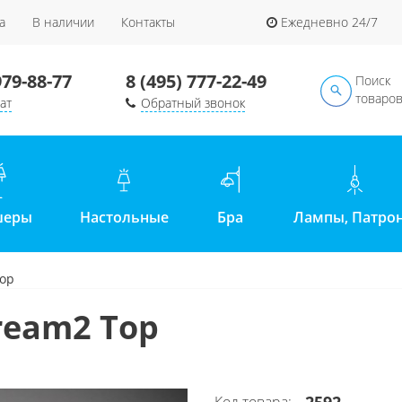
а
В наличии
Контакты
Ежедневно 24/7
979-88-77
8 (495) 777-22-49
Поиск
товаро
ат
Обратный звонок
шеры
Настольные
Бра
Лампы, Патро
Top
Cream2 Top