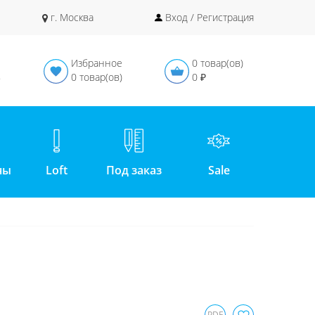
г. Москва
Вход / Регистрация
Избранное
0 товар(ов)
в
0 товар(ов)
0 ₽
ны
Loft
Под заказ
Sale
PDF