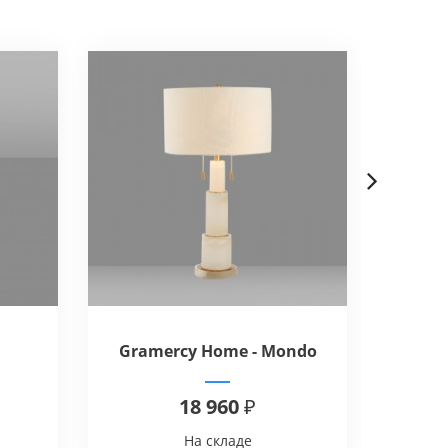
Next
Gramercy Home - Mondo
Loft I
18 960 ₽
На складе