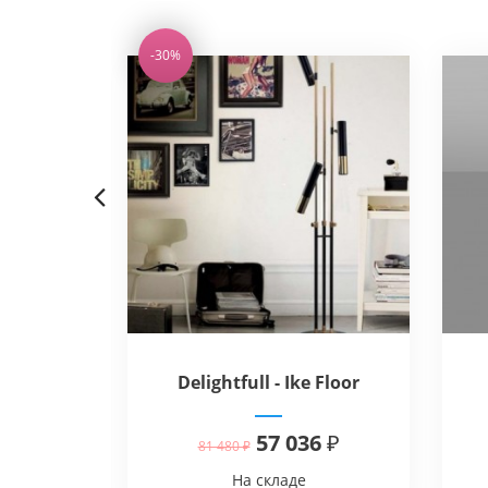
-30%
Previous
rn - Zhu
Delightfull - Ike Floor
57 036 ₽
81 480 ₽
На складе