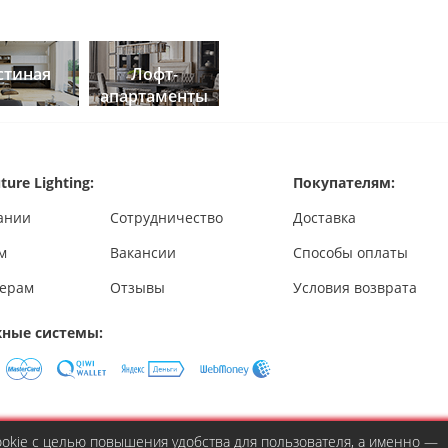
стиная
Лофт-
апартаменты
ture Lighting:
Покупателям:
ании
Сотрудничество
Доставка
м
Вакансии
Способы оплаты
ерам
Отзывы
Условия возврата
ные системы:
cookie с целью повышения удобства для пользователя, а именно —