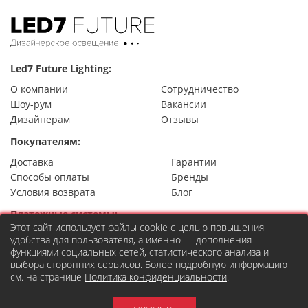
Led7 Future Lighting:
О компании
Сотрудничество
Шоу-рум
Вакансии
Дизайнерам
Отзывы
Покупателям:
Доставка
Гарантии
Способы оплаты
Бренды
Условия возврата
Блог
Платежные системы:
Этот сайт использует файлы cookie с целью повышения
удобства для пользователя, а именно — дополнения
функциями социальных сетей, статистического анализа и
выбора сторонних сервисов. Более подробную информацию
Контакты
см. на странице
Политика конфиденциальности
.
8 (495) 777-22-49
Москва,
ул. Правды 24, стр.7
order@led7.ru