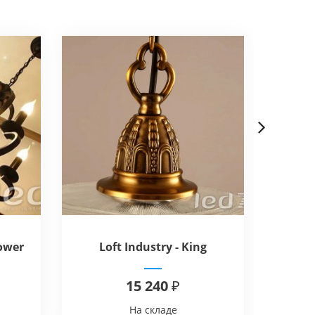
Next
ower
Loft Industry - King
Loft I
15 240 ₽
На складе