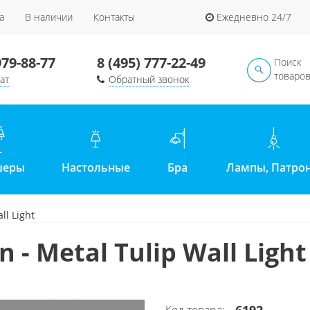
а
В наличии
Контакты
Ежедневно 24/7
979-88-77
8 (495) 777-22-49
Поиск
товаро
ат
Обратный звонок
шеры
Настольные
Бра
Лампы, Патро
ll Light
 - Metal Tulip Wall Light