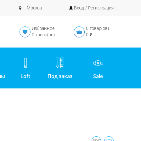
г. Москва
Вход / Регистрация
Избранное
0 товар(ов)
в
0 товар(ов)
0 ₽
ны
Loft
Под заказ
Sale
PDF