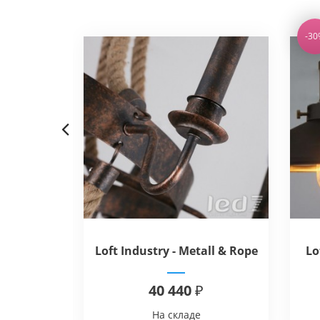
-30
Previous
ang Ball
Loft Industry - Metall & Rope
Lo
Chandelier
40 440 ₽
На складе