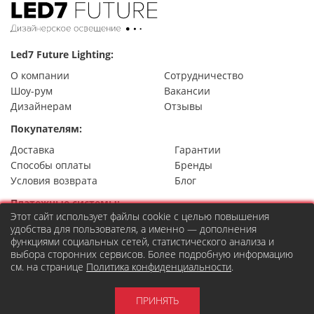
Led7 Future Lighting:
О компании
Сотрудничество
Шоу-рум
Вакансии
Дизайнерам
Отзывы
Покупателям:
Доставка
Гарантии
Способы оплаты
Бренды
Условия возврата
Блог
Платежные системы:
Этот сайт использует файлы cookie с целью повышения
удобства для пользователя, а именно — дополнения
функциями социальных сетей, статистического анализа и
выбора сторонних сервисов. Более подробную информацию
Контакты
см. на странице
Политика конфиденциальности
.
8 (495) 777-22-49
Москва,
ул. Правды 24, стр.7
order@led7.ru
ПРИНЯТЬ