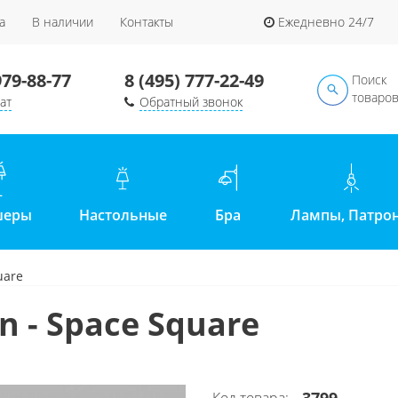
а
В наличии
Контакты
Ежедневно 24/7
979-88-77
8 (495) 777-22-49
Поиск
товаро
ат
Обратный звонок
шеры
Настольные
Бра
Лампы, Патро
uare
n - Space Square