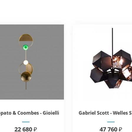
pato & Coombes - Gioielli
Gabriel Scott - Welles 
04
5
22 680 ₽
47 760 ₽