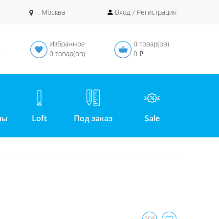
г. Москва
Вход / Регистрация
Избранное
0 товар(ов)
в
0 товар(ов)
0 ₽
ны
Loft
Под заказ
Sale
PDF