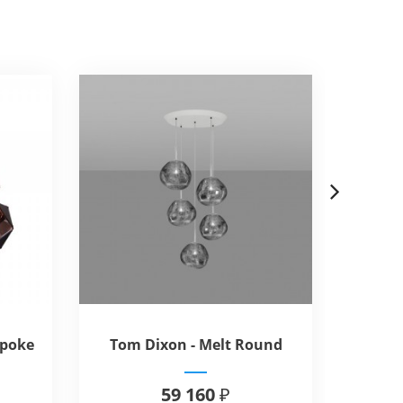
Next
Spoke
Tom Dixon - Melt Round
Rol
Systems
P
59 160 ₽