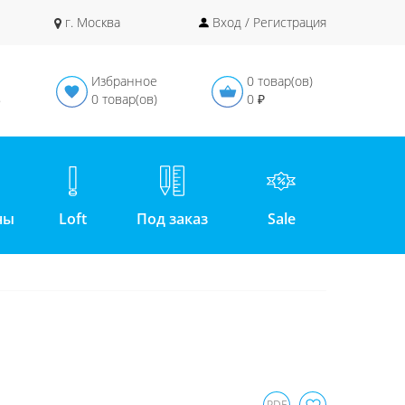
г. Москва
Вход / Регистрация
Избранное
0 товар(ов)
в
0 товар(ов)
0 ₽
ны
Loft
Под заказ
Sale
PDF