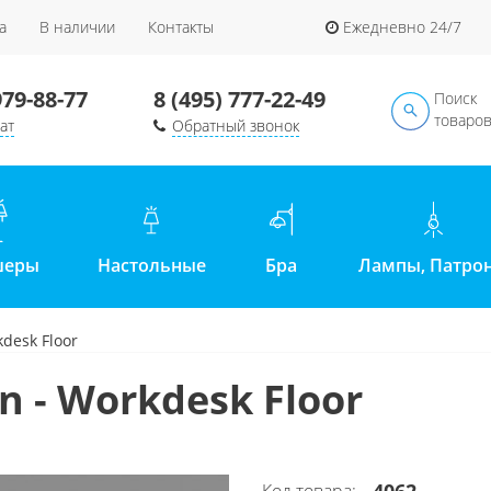
а
В наличии
Контакты
Ежедневно 24/7
979-88-77
8 (495) 777-22-49
Поиск
товаро
ат
Обратный звонок
шеры
Настольные
Бра
Лампы, Патро
kdesk Floor
n - Workdesk Floor