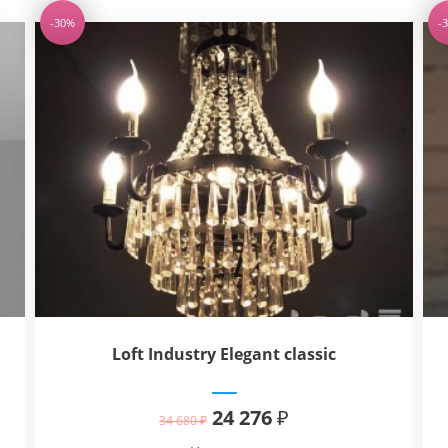
-30%
-
Loft Industry Elegant classic
24 276 ₽
34 680 ₽