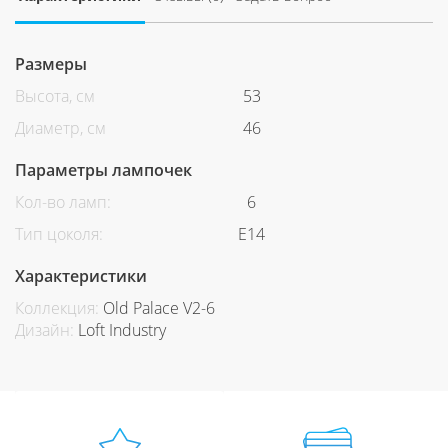
Размеры
Высота, см
53
Диаметр, см
46
Параметры лампочек
Кол-во ламп:
6
Тип цоколя:
E14
Характеристики
Коллекция:
Old Palace V2-6
Дизайн:
Loft Industry