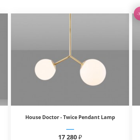
-
House Doctor - Twice Pendant Lamp
17 280 ₽