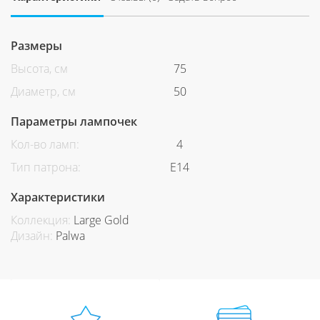
Размеры
Высота, см
75
Диаметр, см
50
Параметры лампочек
Кол-во ламп:
4
Тип патрона:
Е14
Характеристики
Коллекция:
Large Gold
Дизайн:
Palwa