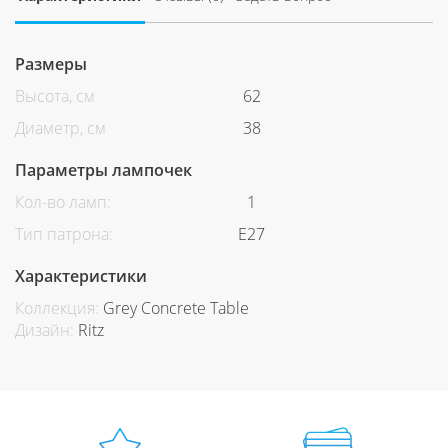
Размеры
Высота, см
62
Диаметр, см
38
Параметры лампочек
Кол-во ламп:
1
Тип патрона:
Е27
Характеристики
Коллекция:
Grey Concrete Table
Дизайн:
Ritz