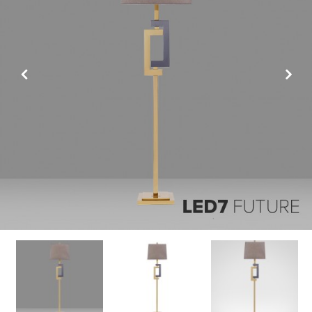
Previous
Next