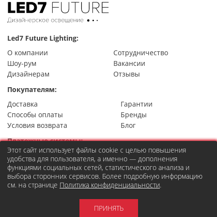
Led7 Future Lighting:
О компании
Сотрудничество
Шоу-рум
Вакансии
Дизайнерам
Отзывы
Покупателям:
Доставка
Гарантии
Способы оплаты
Бренды
Условия возврата
Блог
Платежные системы:
Этот сайт использует файлы cookie с целью повышения
удобства для пользователя, а именно — дополнения
функциями социальных сетей, статистического анализа и
выбора сторонних сервисов. Более подробную информацию
Контакты
см. на странице
Политика конфиденциальности
.
8 (495) 777-22-49
Москва,
ул. Правды 24, стр.7
order@led7.ru
ПРИНЯТЬ