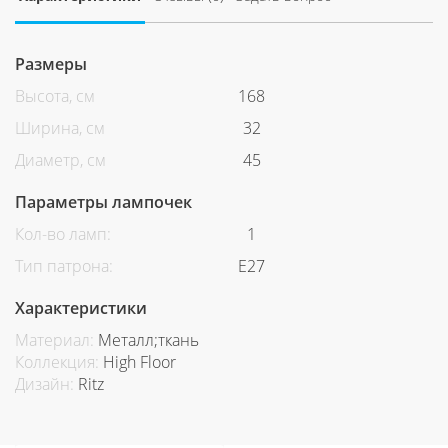
Размеры
Высота, см
168
Ширина, см
32
Диаметр, см
45
Параметры лампочек
Кол-во ламп:
1
Тип патрона:
Е27
Характеристики
Материал:
Металл;ткань
Коллекция:
High Floor
Дизайн:
Ritz