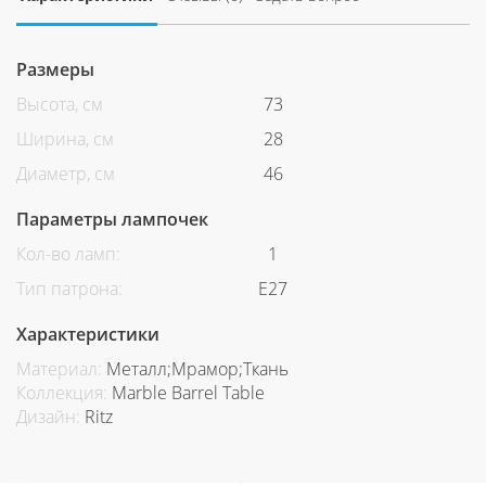
Размеры
Высота, см
73
Ширина, см
28
Диаметр, см
46
Параметры лампочек
Кол-во ламп:
1
Тип патрона:
Е27
Характеристики
Материал:
Металл;Мрамор;Ткань
Коллекция:
Marble Barrel Table
Дизайн:
Ritz