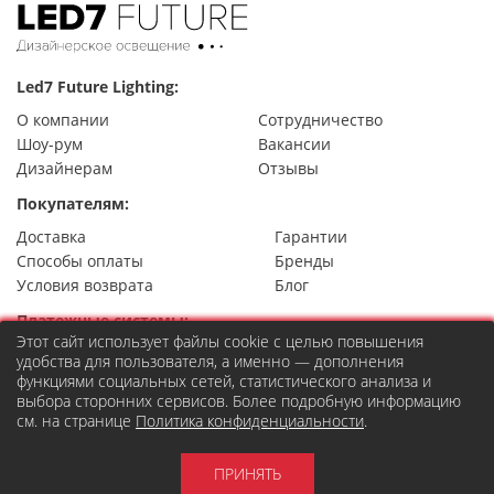
Led7 Future Lighting:
О компании
Сотрудничество
Шоу-рум
Вакансии
Дизайнерам
Отзывы
Покупателям:
Доставка
Гарантии
Способы оплаты
Бренды
Условия возврата
Блог
Платежные системы:
Этот сайт использует файлы cookie с целью повышения
удобства для пользователя, а именно — дополнения
функциями социальных сетей, статистического анализа и
выбора сторонних сервисов. Более подробную информацию
Контакты
см. на странице
Политика конфиденциальности
.
8 (495) 777-22-49
Москва,
ул. Правды 24, стр.7
order@led7.ru
ПРИНЯТЬ