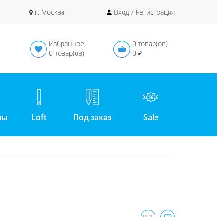
г. Москва
Вход / Регистрация
Избранное
0 товар(ов)
в
0 товар(ов)
0 ₽
ны
Loft
Под заказ
Sale
PDF