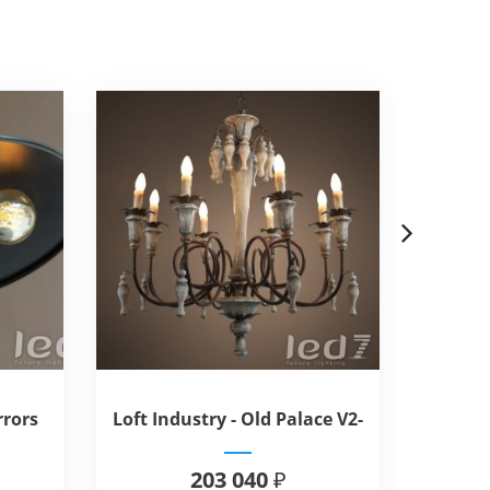
ВИДЕО
Next
rrors
Loft Industry - Old Palace V2-
Loft 
2
203 040 ₽