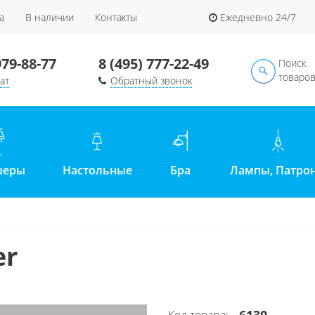
а
В наличии
Контакты
Ежедневно 24/7
979-88-77
8 (495) 777-22-49
Поиск
товаро
ат
Обратный звонок
шеры
Настольные
Бра
Лампы, Патро
er