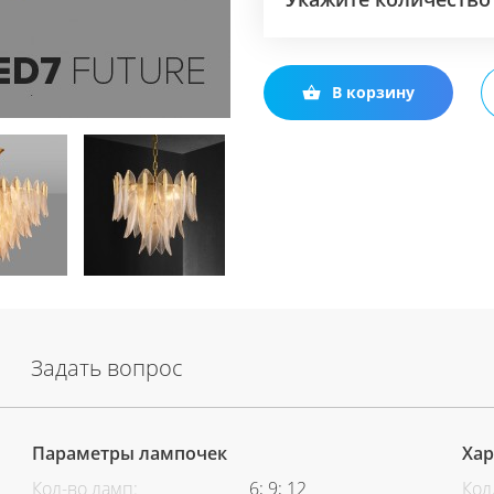
В корзину
Задать вопрос
Параметры лампочек
Хар
Кол-во ламп:
6; 9; 12
Кол