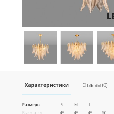
Характеристики
Отзывы (0)
Размеры
S
M
L
Высота, см
45
45
45
60