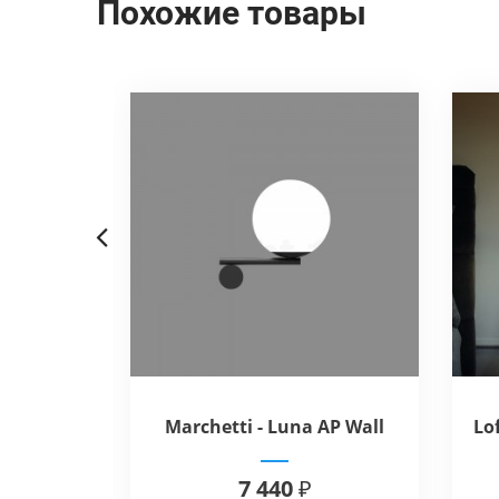
Похожие товары
Previous
 Eye
Marchetti - Luna AP Wall
Lo
Lamp
 ₽
7 440 ₽