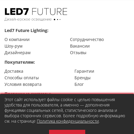
Led7 Future Lighting:
О компании
Сотрудничество
Шоу-рум
Вакансии
Дизайнерам
Отзывы
Покупателям:
Доставка
Гарантии
Способы оплаты
Бренды
Условия возврата
Блог
Платежные системы:
Этот сайт использует файлы cookie с целью повышения
удобства для пользователя, а именно — дополнения
функциями социальных сетей, статистического анализа и
выбора сторонних сервисов. Более подробную информацию
Контакты
см. на странице
Политика конфиденциальности
.
8 (495) 777-22-49
Москва,
ул. Правды 24, стр.7
order@led7.ru