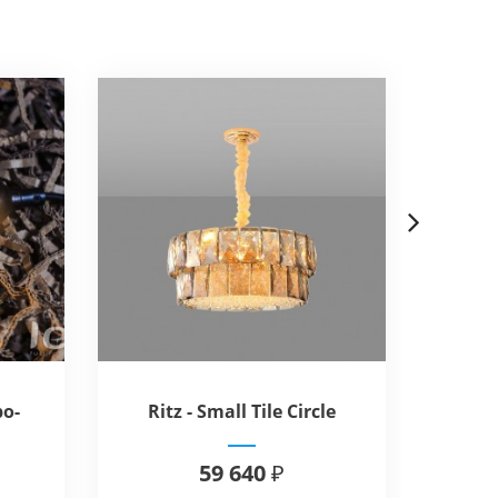
-30%
Next
о-
Ritz - Small Tile Circle
etro
Chandelier V3
59 640 ₽
2