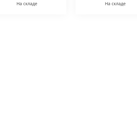
LED Small T45 4W
На складе
На складе