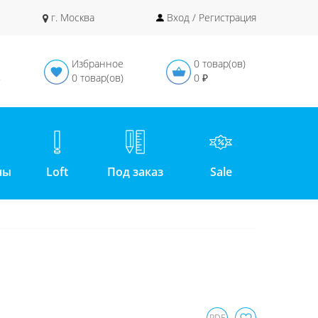
г. Москва
Вход / Регистрация
Избранное
0 товар(ов)
в
0 товар(ов)
0 ₽
ны
Loft
Под заказ
Sale
PDF