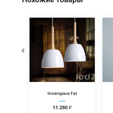
Previous
dern -
Innerspace Fat
lier
11 280 ₽