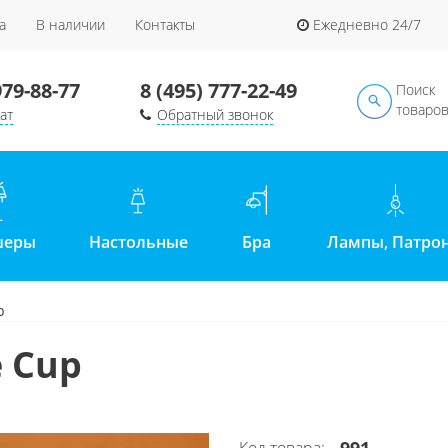
а
В наличии
Контакты
Ежедневно 24/7
979-88-77
8 (495) 777-22-49
Поиск
товаро
ат
Обратный звонок
шеры
Настольные
Бра
Лампы, Патро
p
e Cup